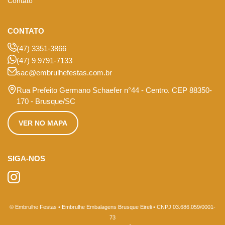
Contato
CONTATO
(47) 3351-3866
(47) 9 9791-7133
sac@embrulhefestas.com.br
Rua Prefeito Germano Schaefer n°44 - Centro. CEP 88350-
170 - Brusque/SC
VER NO MAPA
SIGA-NOS
© Embrulhe Festas • Embrulhe Embalagens Brusque Eireli • CNPJ 03.686.059/0001-
73