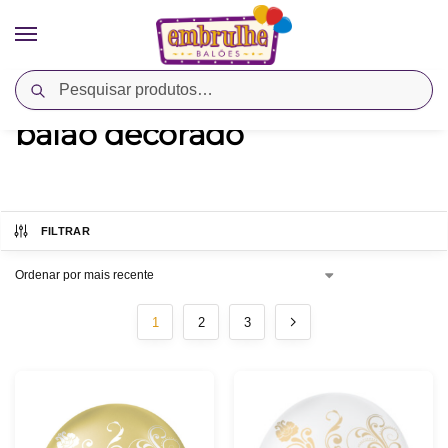
Pesquisar
Início
Produtos marcados com a tag “balao decorado”
/
balao decorado
FILTRAR
1
2
3