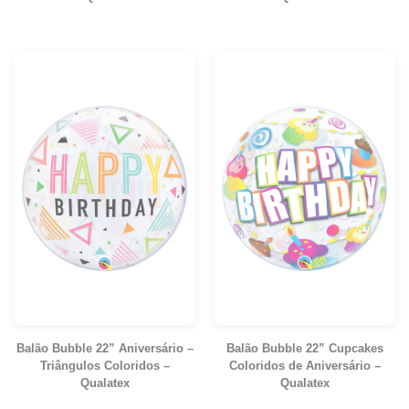
Balão Bubble 22” Aniversário –
Balão Bubble 22” Cupcakes
Triângulos Coloridos –
Coloridos de Aniversário –
Qualatex
Qualatex