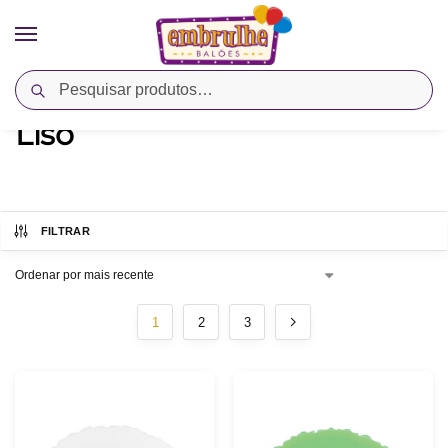
Pesquisar
Início
Metalizado
Redondo
Liso
/
/
/
Liso
FILTRAR
1
2
3