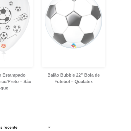
ex Estampado
Balão Bubble 22” Bola de
nco/Preto – São
Futebol – Qualatex
oque