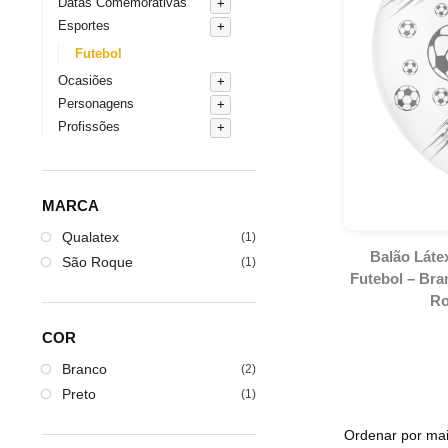
Datas Comemorativas
Esportes
Futebol
Ocasiões
Personagens
Profissões
MARCA
Qualatex
(1)
Balão Lát
São Roque
(1)
Futebol – Bra
R
COR
Branco
(2)
Preto
(1)