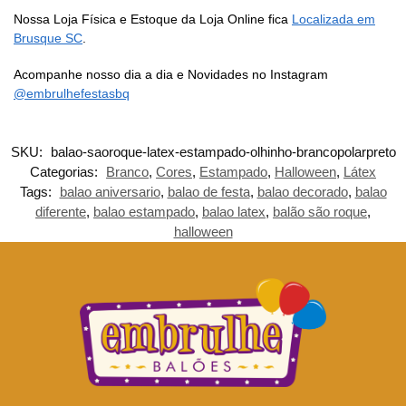
Nossa Loja Física e Estoque da Loja Online fica
Localizada em
Brusque SC
.
Acompanhe nosso dia a dia e Novidades no Instagram
@embrulhefestasbq
SKU:
balao-saoroque-latex-estampado-olhinho-brancopolarpreto
Categorias:
Branco
,
Cores
,
Estampado
,
Halloween
,
Látex
Tags:
balao aniversario
,
balao de festa
,
balao decorado
,
balao
diferente
,
balao estampado
,
balao latex
,
balão são roque
,
halloween