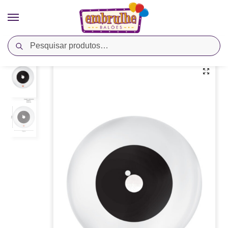
Pesquisar
Início
Cores
Branco
Balão Látex Estampado Olhinho – Branco Polar/Preto – São Roque
/
/
/