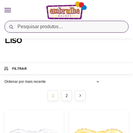
Pesquisar
Início
Metalizado
Coração
Liso
/
/
/
Liso
FILTRAR
1
2