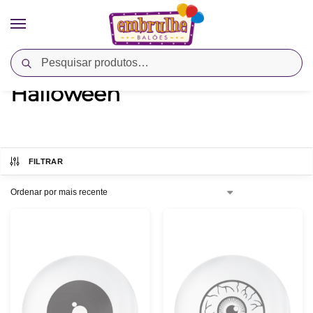
Pesquisar
Início
Temas
Datas Comemorativas
Halloween
/
/
/
Halloween
FILTRAR