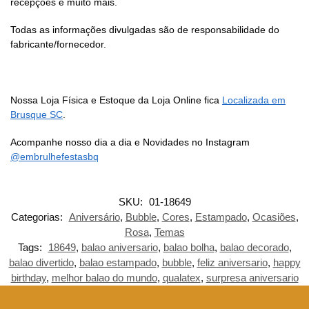
recepções e muito mais.
Todas as informações divulgadas são de responsabilidade do
fabricante/fornecedor.
Nossa Loja Física e Estoque da Loja Online fica
Localizada em
Brusque SC
.
Acompanhe nosso dia a dia e Novidades no Instagram
@embrulhefestasbq
SKU:
01-18649
Categorias:
Aniversário
,
Bubble
,
Cores
,
Estampado
,
Ocasiões
,
Rosa
,
Temas
Tags:
18649
,
balao aniversario
,
balao bolha
,
balao decorado
,
balao divertido
,
balao estampado
,
bubble
,
feliz aniversario
,
happy
birthday
,
melhor balao do mundo
,
qualatex
,
surpresa aniversario