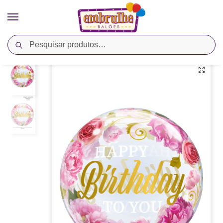
Pesquisar
Início
Cores
Rosa
Balão Bubble 22” Feliz Aniversário Peônias Rosa – Qualatex
/
/
/