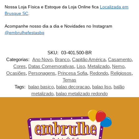
Nossa Loja Física e Estoque da Loja Online fica
Localizada em
Brusque SC
.
Acompanhe nosso dia a dia e Novidades no Instagram
@embrulhefestasbq
SKU:
03-401.500-BR
Categorias:
Ano Novo
,
Branco
,
Capitão América
,
Casamento
,
Cores
,
Datas Comemorativas
,
Liso
,
Metalizado
,
Nemo
,
Ocasiões
,
Personagens
,
Princesa Sofia
,
Redondo
,
Religiosos
,
Temas
Tags:
balao basico
,
balao decoracao
,
balao liso
,
balão
metalizado
,
balao metalizado redondo