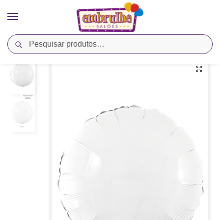
Pesquisar
Início
Cores
Branco
Balão Metalizado Redondo 20″ Branco – Megatoon
/
/
/