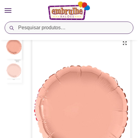
Pesquisar
Início
Cores
Ouro Rosê
Balão Metalizado Redondo 20″ Ouro Rosé – Megatoon
/
/
/