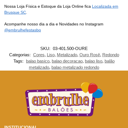
Nossa Loja Física e Estoque da Loja Online fica
Localizada em
Brusque SC
.
Acompanhe nosso dia a dia e Novidades no Instagram
@embrulhefestasbq
SKU:
03-401.500-OURE
Categorias:
Cores
,
Liso
,
Metalizado
,
Ouro Rosê
,
Redondo
Tags:
balao basico
,
balao decoracao
,
balao liso
,
balão
metalizado
,
balao metalizado redondo
INSTITUCIONAL