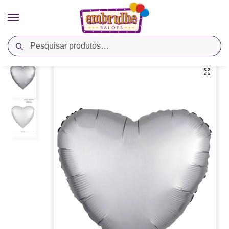
Pesquisar
Início
Cores
Prata
Balão Metalizado Coração 20″ Linha Cromado – Platinum – Megatoon
/
/
/