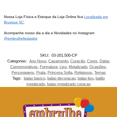
Nossa Loja Física e Estoque da Loja Online fica
Localizada em
Brusque SC
.
Acompanhe nosso dia a dia e Novidades no Instagram
@embrulhefestasbq
SKU:
03-201.500-CP
Categorias:
Ano Novo
,
Casamento
,
Coração
,
Cores
,
Datas
Comemorativas
,
Formatura
,
Liso
,
Metalizado
,
Ocasiões
,
Personagens
,
Prata
,
Princesa Sofia
,
Religiosos
,
Temas
Tags:
balao basico
,
balao decoracao
,
balao liso
,
balão
metalizado
,
balao metalizado coracao