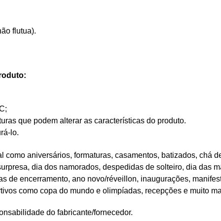
ão flutua).
roduto:
C;
as que podem alterar as características do produto.
rá-lo.
 como aniversários, formaturas, casamentos, batizados, chá de
 surpresa, dia dos namorados, despedidas de solteiro, dia das mã
tas de encerramento, ano novo/réveillon, inaugurações, manifes
rtivos como copa do mundo e olimpíadas, recepções e muito ma
nsabilidade do fabricante/fornecedor.