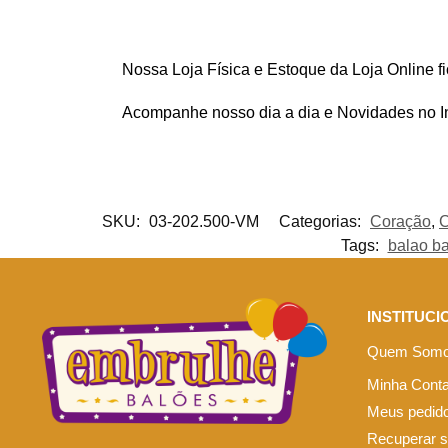
Nossa Loja Física e Estoque da Loja Online f
Acompanhe nosso dia a dia e Novidades no 
SKU:
03-202.500-VM
Categorias:
Coração
,
C
Tags:
balao b
INSTITUCI
Quem Som
Minha Cont
Meus pedid
Recuperar 