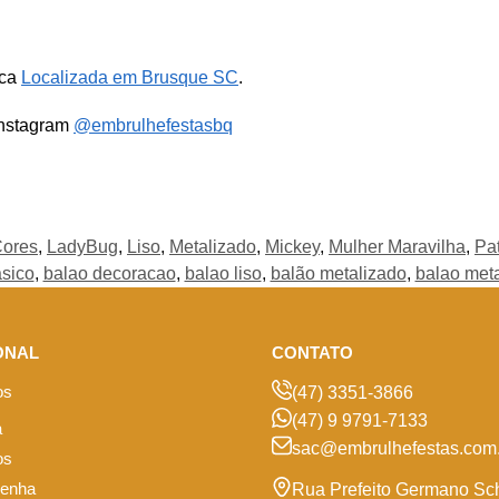
ica
Localizada em Brusque SC
.
Instagram
@embrulhefestasbq
ores
,
LadyBug
,
Liso
,
Metalizado
,
Mickey
,
Mulher Maravilha
,
Pa
asico
,
balao decoracao
,
balao liso
,
balão metalizado
,
balao met
ONAL
CONTATO
os
(47) 3351-3866
(47) 9 9791-7133
a
sac@embrulhefestas.com.
os
senha
Rua Prefeito Germano Sc