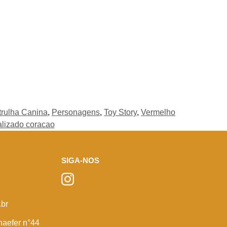
trulha Canina
,
Personagens
,
Toy Story
,
Vermelho
alizado coracao
SIGA-NOS
br
haefer n°44