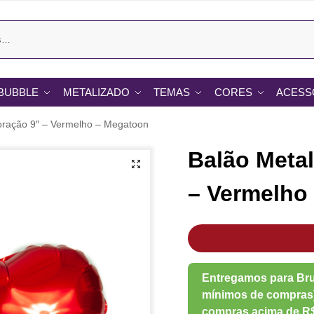
BUBBLE
METALIZADO
TEMAS
CORES
ACESS
oração 9″ – Vermelho – Megatoon
Balão Meta
– Vermelho