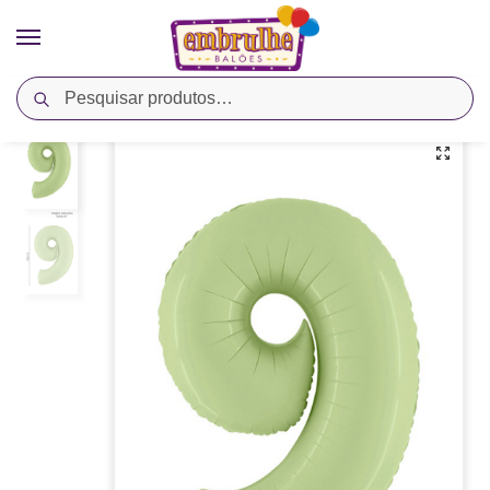
Pesquisar
Início
Cores
Verde
Balão Metalizado Número 9 – Verde Oliva – Megatoon
/
/
/