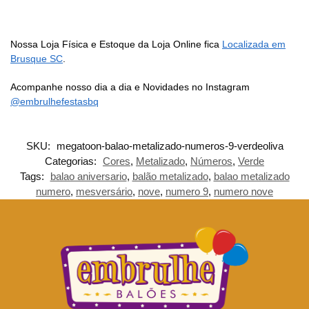
Nossa Loja Física e Estoque da Loja Online fica
Localizada em
Brusque SC
.
Acompanhe nosso dia a dia e Novidades no Instagram
@embrulhefestasbq
SKU:
megatoon-balao-metalizado-numeros-9-verdeoliva
Categorias:
Cores
,
Metalizado
,
Números
,
Verde
Tags:
balao aniversario
,
balão metalizado
,
balao metalizado
numero
,
mesversário
,
nove
,
numero 9
,
numero nove