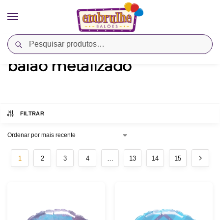
Pesquisar
Início
Produtos marcados com a tag “balão metalizado”
/
balão metalizado
FILTRAR
1
2
3
4
…
13
14
15