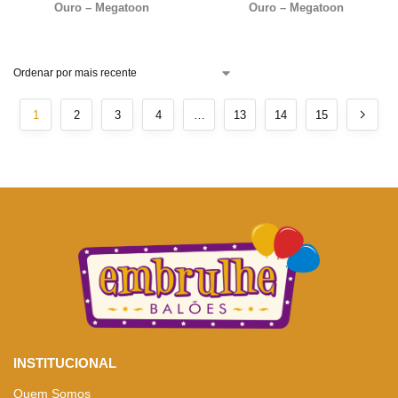
Ouro – Megatoon
Ouro – Megatoon
1
2
3
4
…
13
14
15
INSTITUCIONAL
Quem Somos