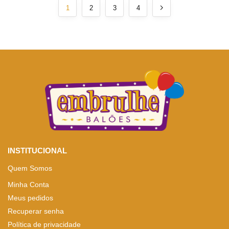
1
2
3
4
INSTITUCIONAL
Quem Somos
Minha Conta
Meus pedidos
Recuperar senha
Política de privacidade