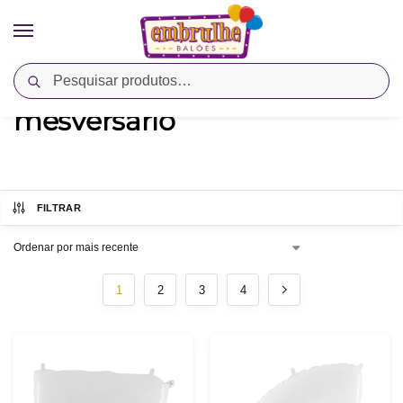
Pesquisar
Início
Produtos marcados com a tag “mesversário”
/
mesversário
FILTRAR
1
2
3
4