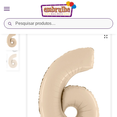
Pesquisar
Início
Cores
Bege
Balão Metalizado Número 6 – Creme – Megatoon
/
/
/