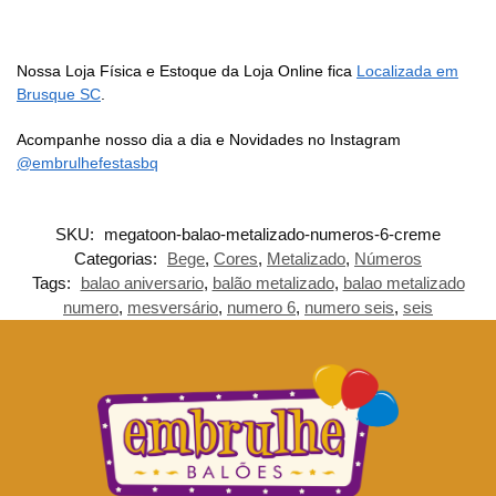
Nossa Loja Física e Estoque da Loja Online fica
Localizada em
Brusque SC
.
Acompanhe nosso dia a dia e Novidades no Instagram
@embrulhefestasbq
SKU:
megatoon-balao-metalizado-numeros-6-creme
Categorias:
Bege
,
Cores
,
Metalizado
,
Números
Tags:
balao aniversario
,
balão metalizado
,
balao metalizado
numero
,
mesversário
,
numero 6
,
numero seis
,
seis