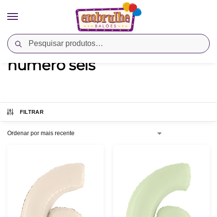
Pesquisar
Início
Produtos marcados com a tag “numero seis”
/
numero seis
FILTRAR