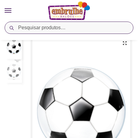
Pesquisar
Início
Cores
Branco
Balão Bubble 22” Bola de Futebol – Qualatex
/
/
/