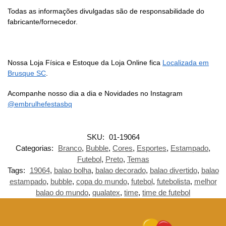
Todas as informações divulgadas são de responsabilidade do
fabricante/fornecedor.
Nossa Loja Física e Estoque da Loja Online fica
Localizada em
Brusque SC
.
Acompanhe nosso dia a dia e Novidades no Instagram
@embrulhefestasbq
SKU:
01-19064
Categorias:
Branco
,
Bubble
,
Cores
,
Esportes
,
Estampado
,
Futebol
,
Preto
,
Temas
Tags:
19064
,
balao bolha
,
balao decorado
,
balao divertido
,
balao
estampado
,
bubble
,
copa do mundo
,
futebol
,
futebolista
,
melhor
balao do mundo
,
qualatex
,
time
,
time de futebol