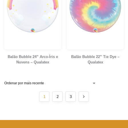
Balão Bubble 24” Arco-Íris e
Balão Bubble 22” Tie Dye –
Nuvens – Qualatex
Qualatex
1
2
3