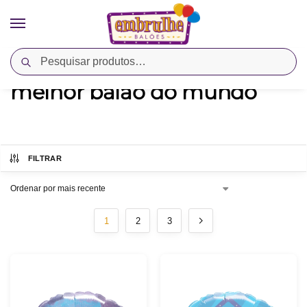
Pesquisar
Início
Produtos marcados com a tag “melhor balao do mundo”
/
melhor balao do mundo
FILTRAR
1
2
3