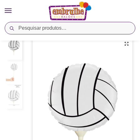
Pesquisar
Início
Cores
Branco
Balão Metalizado Redondo 9″ Bola de Volley – Megatoon
/
/
/