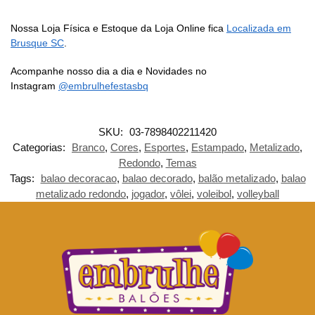
Nossa Loja Física e Estoque da Loja Online fica
Localizada em
Brusque SC
.
Acompanhe nosso dia a dia e Novidades no
Instagram
@embrulhefestasbq
SKU:
03-7898402211420
Categorias:
Branco
,
Cores
,
Esportes
,
Estampado
,
Metalizado
,
Redondo
,
Temas
Tags:
balao decoracao
,
balao decorado
,
balão metalizado
,
balao
metalizado redondo
,
jogador
,
vôlei
,
voleibol
,
volleyball