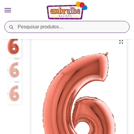
Pesquisar
Início
Cores
Ouro Rosê
Balão Metalizado Número 6 – Ouro Rose – Megatoon
/
/
/