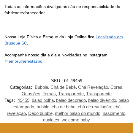
Todas as informações divulgadas são de responsabilidade do
fabricante/fornecedor.
Nossa Loja Física e Estoque da Loja Online fica
Localizada em
Brusque SC
.
Acompanhe nosso dia a dia e Novidades no Instagram
@embrulhefestasbq
SKU:
01-49459
Categorias:
Bubble
,
Chá de Bebê
,
Chá Revelação
,
Cores
,
Ocasiões
,
Temas
,
Transparente
,
Transparente
Tags:
49459
,
balao bolha
,
balao decorado
,
balao divertido
,
balao
estampado
,
bubble
,
cha de bebe
,
chá de revelação
,
chá
revelação
,
Deco bubble
,
melhor balao do mundo
,
nascimento
,
qualatex
,
welcome baby