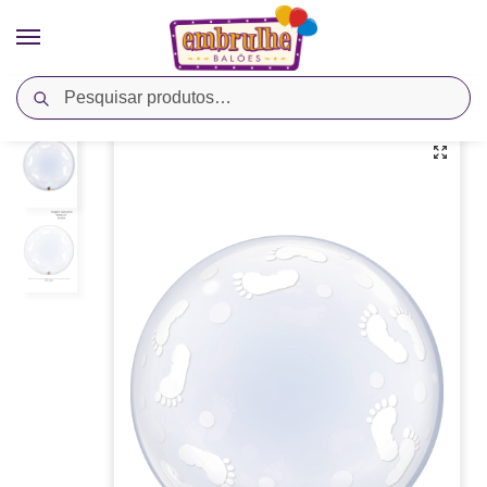
Pesquisar
Início
Cores
Transparente
Balão Bubble 24” Pézinhos – Qualatex
/
/
/