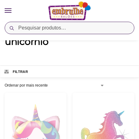
Pesquisar
Início
Produtos marcados com a tag “unicórnio”
/
unicórnio
FILTRAR