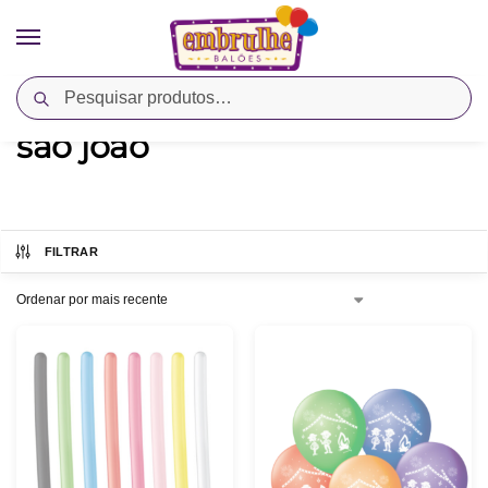
Pesquisar
Início
Produtos marcados com a tag “são joão”
/
são joão
FILTRAR