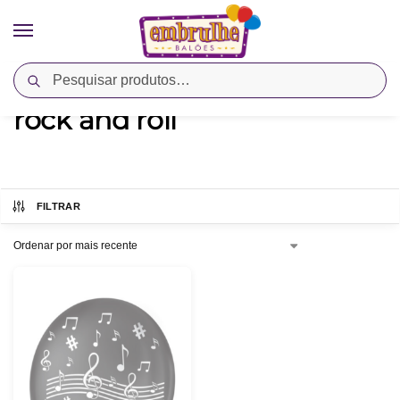
Pesquisar
Início
Produtos marcados com a tag “rock and roll”
/
rock and roll
FILTRAR