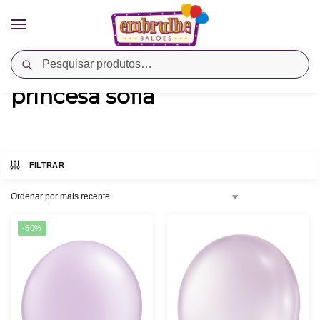
Pesquisar
Início
Produtos marcados com a tag “princesa sofia”
/
princesa sofia
FILTRAR
-50%