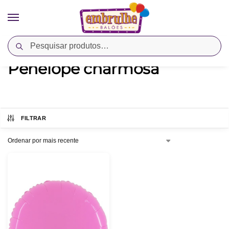
Pesquisar
Início
Produtos marcados com a tag “Penélope charmosa”
/
Penélope charmosa
FILTRAR