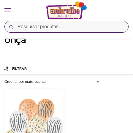
Pesquisar
Início
Produtos marcados com a tag “onça”
/
onça
FILTRAR