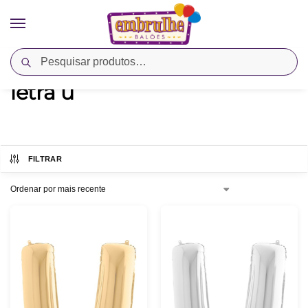
Pesquisar
Início
Produtos marcados com a tag “letra u”
/
letra u
FILTRAR