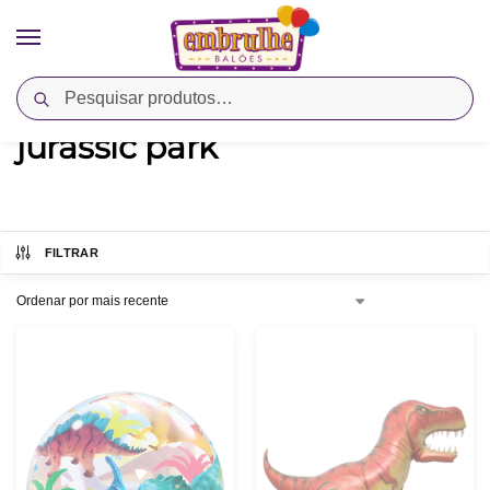
Pesquisar
Início
Produtos marcados com a tag “jurassic park”
/
jurassic park
FILTRAR