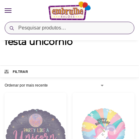
Pesquisar
Início
Produtos marcados com a tag “festa unicórnio”
/
festa unicórnio
FILTRAR