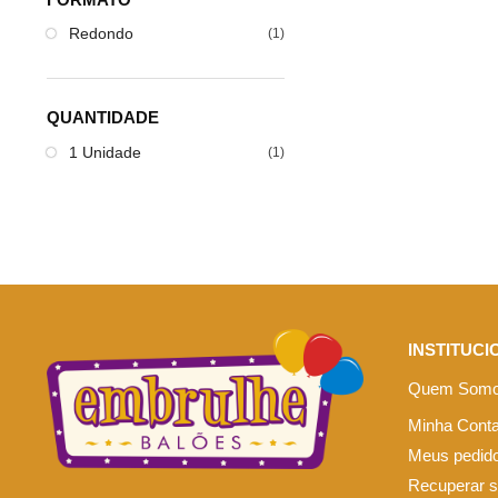
Redondo
(1)
QUANTIDADE
1 Unidade
(1)
INSTITUCI
Quem Som
Minha Cont
Meus pedid
Recuperar 