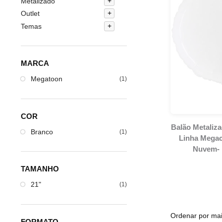
Metalizado
Outlet
Temas
MARCA
Megatoon
(1)
COR
Balão Metaliz
Branco
(1)
Linha Megac
Nuvem-
TAMANHO
21"
(1)
FORMATO