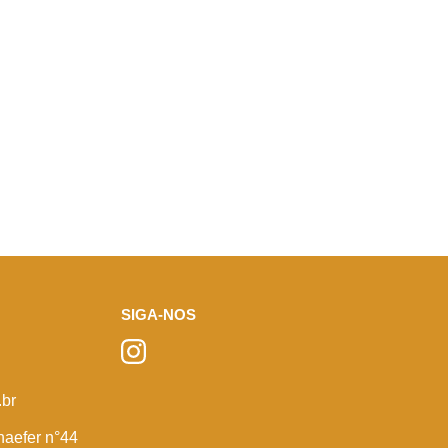
SIGA-NOS
br
haefer n°44