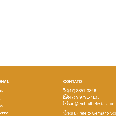
ONAL
CONTATO
os
(47) 3351-3866
(47) 9 9791-7133
a
sac@embrulhefestas.com.
os
senha
Rua Prefeito Germano Sc