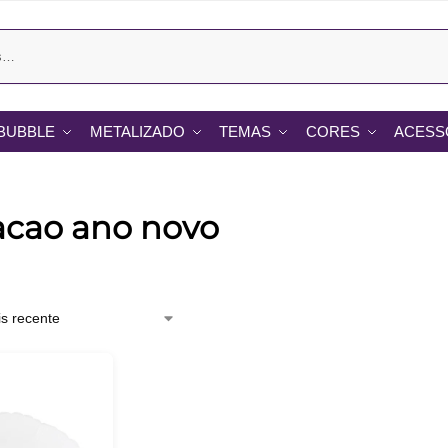
BUBBLE
METALIZADO
TEMAS
CORES
ACESS
acao ano novo