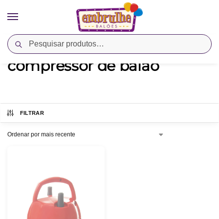
Pesquisar
Início
Produtos marcados com a tag “compressor de balao”
/
compressor de balao
FILTRAR