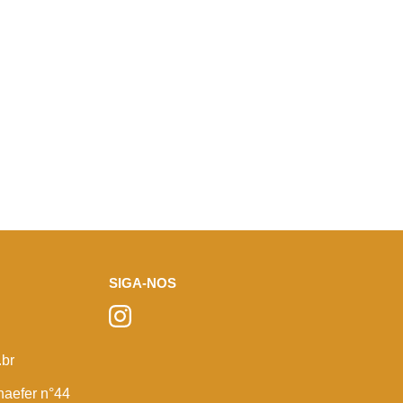
SIGA-NOS
br
haefer n°44