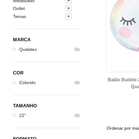
Metalizado
Outlet
Temas
MARCA
Qualatex
(1)
COR
Balão Bubble 
Colorido
(1)
Qua
TAMANHO
22"
(1)
FORMATO