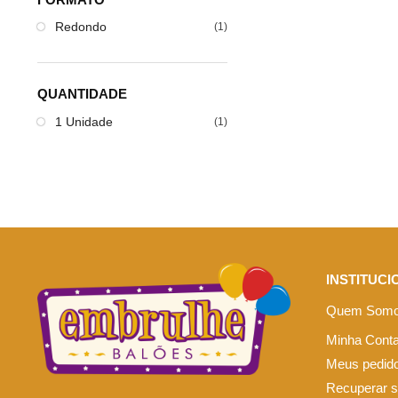
Redondo
(1)
QUANTIDADE
1 Unidade
(1)
INSTITUCI
Quem Som
Minha Cont
Meus pedid
Recuperar 