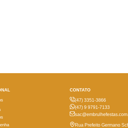
ONAL
CONTATO
os
(47) 3351-3866
(47) 9 9791-7133
a
sac@embrulhefestas.com.
os
senha
Rua Prefeito Germano Sc