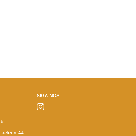
SIGA-NOS
br
haefer n°44