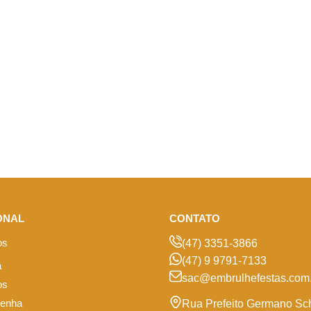
ONAL
CONTATO
os
(47) 3351-3866
(47) 9 9791-7133
a
sac@embrulhefestas.com.
os
senha
Rua Prefeito Germano Sc