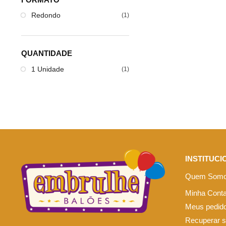
Redondo
(1)
QUANTIDADE
1 Unidade
(1)
INSTITUCI
Quem Som
Minha Cont
Meus pedid
Recuperar 