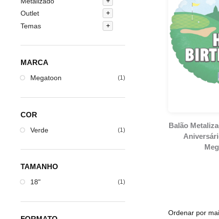
Metalizado
Outlet
Temas
MARCA
Megatoon
(1)
COR
Balão Metaliz
Verde
(1)
Aniversári
Meg
TAMANHO
18"
(1)
FORMATO