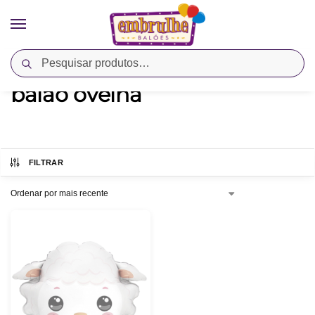
Pesquisar
Início
Produtos marcados com a tag “balão ovelha”
/
balão ovelha
FILTRAR