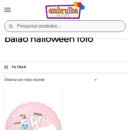
Pesquisar
Início
Produtos marcados com a tag “balão halloween fofo”
/
balão halloween fofo
FILTRAR