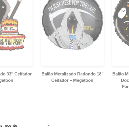
ado 33″ Ceifador
Balão Metalizado Redondo 18″
Balão M
gatoon
Ceifador – Megatoon
Doc
Fa