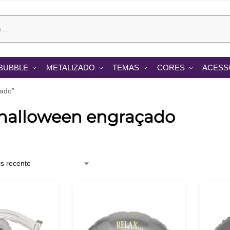
BUBBLE
METALIZADO
TEMAS
CORES
ACESS
çado”
 halloween engraçado