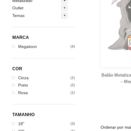
Metalizado
Outlet
Temas
MARCA
Megatoon
(4)
COR
Balão Metaliz
Cinza
(1)
– Me
Preto
(2)
Rosa
(1)
TAMANHO
18"
(3)