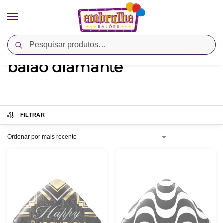
Pesquisar
Início
Produtos marcados com a tag “balao diamante”
/
balao diamante
FILTRAR