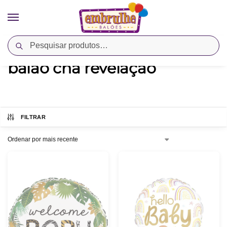
Pesquisar
Início
Produtos marcados com a tag “balão chá revelação”
/
balão chá revelação
FILTRAR