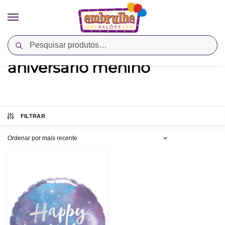
Pesquisar
Início
Produtos marcados com a tag “aniversário menino”
/
aniversário menino
FILTRAR