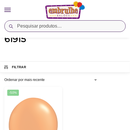
Pesquisar
Início
Produtos marcados com a tag “61915”
/
61915
FILTRAR
-50%