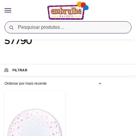
Pesquisar
Início
Produtos marcados com a tag “57790”
/
57790
FILTRAR