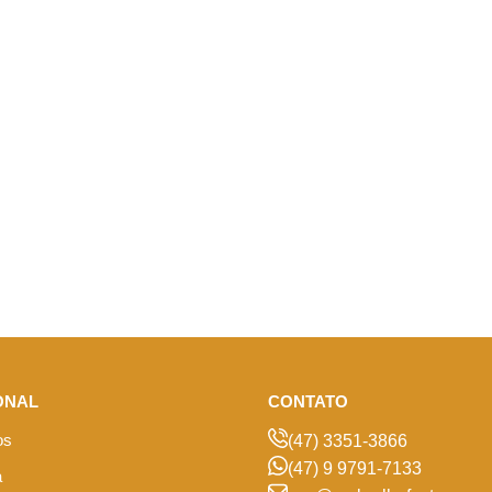
ONAL
CONTATO
os
(47) 3351-3866
(47) 9 9791-7133
a