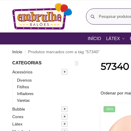
INÍCIO
LÁTEX
Início
Produtos marcados com a tag “57340”
/
CATEGORIAS
57340
Acessórios
Diversos
Fitilhos
Infladores
Varetas
Bubble
-50%
Cores
Látex