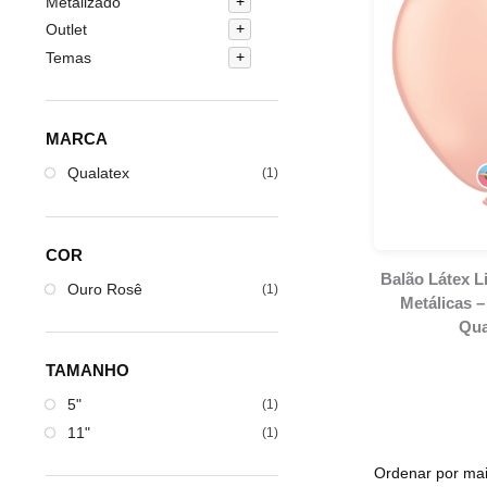
Metalizado
Outlet
Temas
MARCA
Qualatex
(1)
COR
Balão Látex L
Ouro Rosê
(1)
Metálicas 
Qua
TAMANHO
5"
(1)
11"
(1)