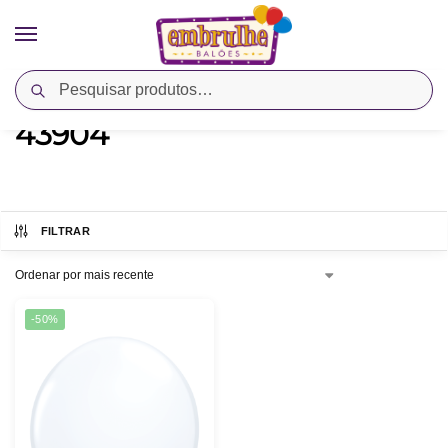
Pesquisar
Início
Produtos marcados com a tag “43904”
/
43904
FILTRAR
-50%