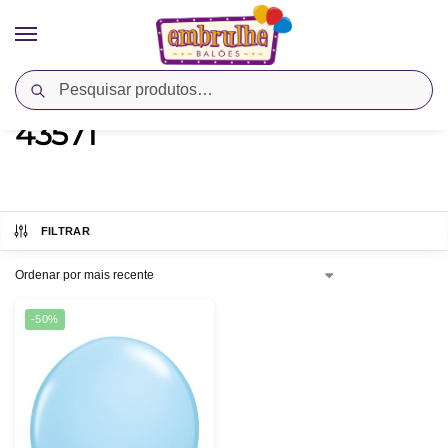
Pesquisar
Início
Produtos marcados com a tag “43571”
/
43571
FILTRAR
-50%