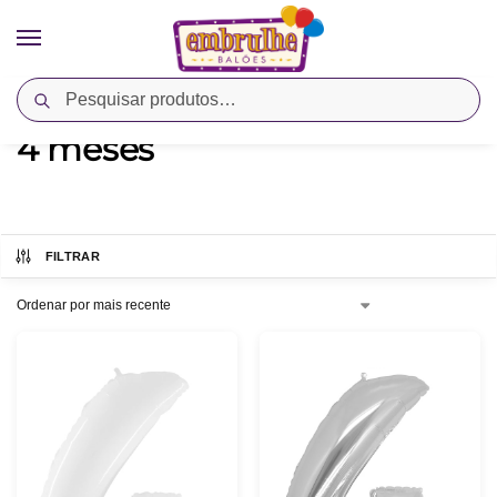
Pesquisar
Início
Produtos marcados com a tag “4 meses”
/
4 meses
FILTRAR