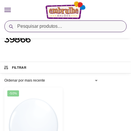
Pesquisar
Início
Produtos marcados com a tag “39866”
/
39866
FILTRAR
-50%