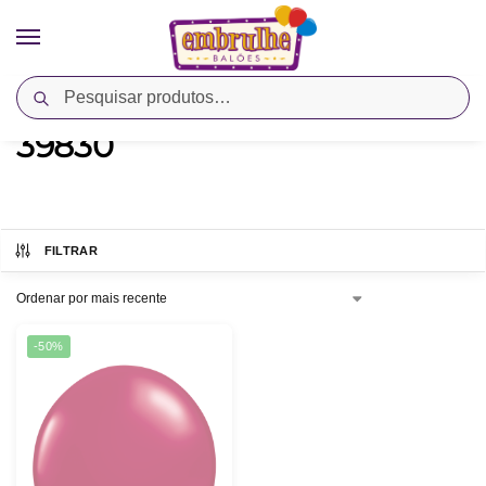
Pesquisar
Início
Produtos marcados com a tag “39830”
/
39830
FILTRAR
-50%