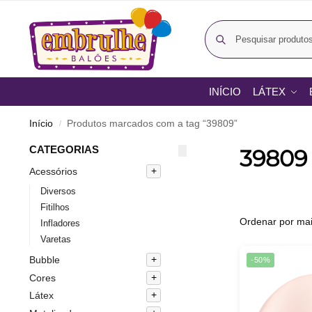
INÍCIO
LÁTEX
Início
Produtos marcados com a tag “39809”
/
CATEGORIAS
39809
Acessórios
Diversos
Fitilhos
Infladores
Varetas
Bubble
-50%
Cores
Látex