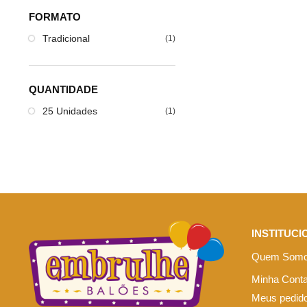
FORMATO
Tradicional
(1)
QUANTIDADE
25 Unidades
(1)
INSTITUCI
Quem Som
Minha Cont
Meus pedid