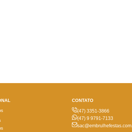
ONAL
CONTATO
os
(47) 3351-3866
(47) 9 9791-7133
a
sac@embrulhefestas.com.
os