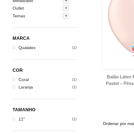
Metalizado
Outlet
Temas
MARCA
Qualatex
(1)
COR
Balão Látex 
Coral
(1)
Pastel – Pês
Laranja
(1)
TAMANHO
11"
(1)