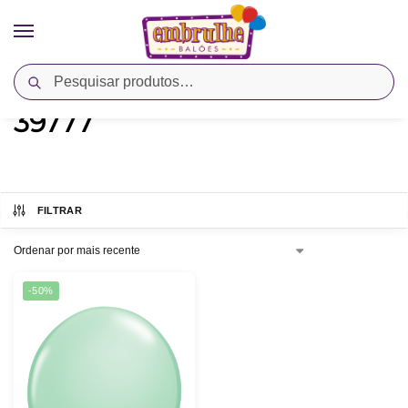
Pesquisar
Início
Produtos marcados com a tag “39777”
/
39777
FILTRAR
-50%